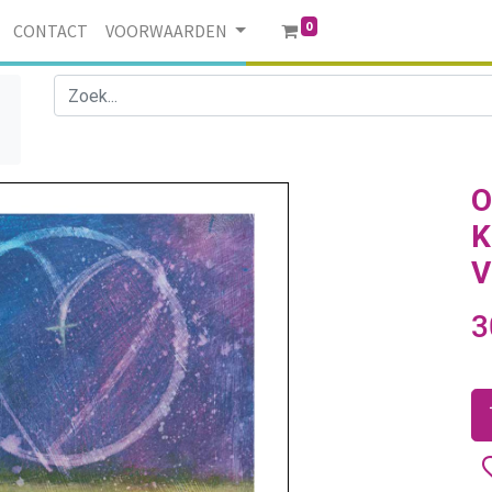
0
CONTACT
VOORWAARDEN
s
O
K
V
3