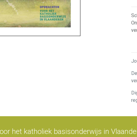
Sc
On
ve
Jo
De
ve
Di
re
or het katholiek basisonderwijs in Vlaand