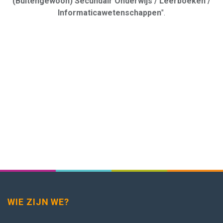
(Buitengewoon) Secundair Onderwijs / Leerboeken /
Informaticawetenschappen
".
WIE ZIJN WE?