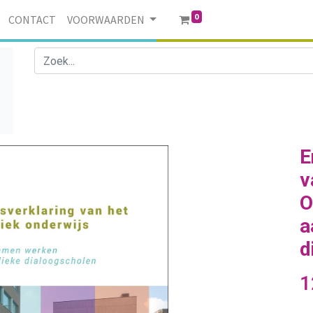
0
CONTACT
VOORWAARDEN
E
v
O
a
d
1