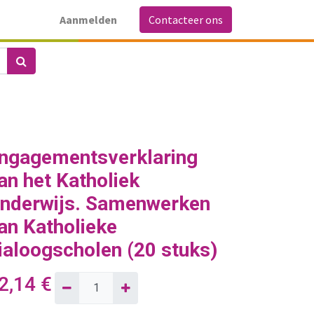
Aanmelden
Contacteer ons
ngagementsverklaring
an het Katholiek
nderwijs. Samenwerken
an Katholieke
ialoogscholen (20 stuks)
2,14
€