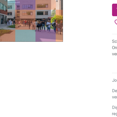
Sc
On
ve
Jo
De
ve
Di
re