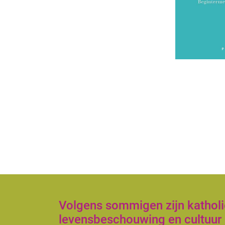
Volgens sommigen zijn katholie
levensbeschouwing en cultuur 