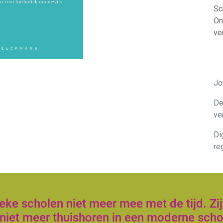
Sc
On
ve
Jo
De
ve
Di
re
ke scholen niet meer mee met de tijd. Zij
niet meer thuishoren in een moderne scho